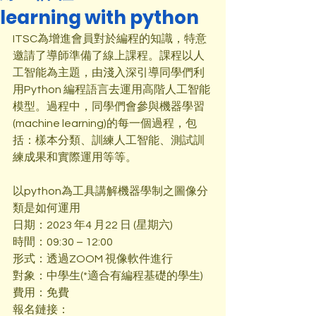
learning with python
ITSC為增進會員對於編程的知識，特意
邀請了導師準備了線上課程。課程以人
工智能為主題，由淺入深引導同學們利
用Python 編程語言去運用高階人工智能
模型。過程中，同學們會參與機器學習
(machine learning)的每一個過程，包
括：樣本分類、訓練人工智能、測試訓
練成果和實際運用等等。
以python為工具講解機器學制之圖像分
類是如何運用
日期：2023 年4 月22 日 (星期六)
時間：09:30 – 12:00
形式：透過ZOOM 視像軟件進行
對象：中學生(*適合有編程基礎的學生)
費用：免費
報名鏈接：