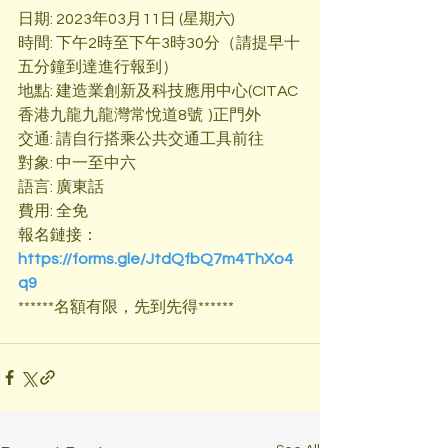
日期: 2023年03月11日 (星期六)
時間: 下午2時至下午3時30分（請提早十
五分鐘到達進行報到）
地點: 建造業創新及科技應用中心(CITAC
香港九龍九龍灣常悅道8號  )正門外
交通: 請自行搭乘公共交通工具前往
對象: 中一至中六
語言: 廣東話
費用: 全免
報名鏈接：
https://forms.gle/JtdQfbQ7m4ThXo4
q9
******名額有限，先到先得******