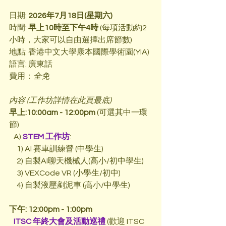
日期: 
2026年7月18日(星期六)
時間: 
早上10時至下午4時
 (每項活動約2
小時，大家可以自由選擇出席節數)
地點: 香港中文大學康本國際學術園(YIA)
語言: 廣東話
費用：
全免
內容 (工作坊詳情在此頁最底)
早上:10:00am - 12:00pm
 (可選其中一環
節)
   A) 
STEM 工作坊
:
     1) AI 賽車訓練營 (中學生)
     2) 自製AI聊天機械人(高小/初中學生)
     3) VEXCode VR (小學生/初中)
     4) 自製液壓剷泥車 (高小/中學生)  
下午: 12:00pm - 1:00pm
ITSC 年終大會及活動巡禮
 (歡迎 ITSC 