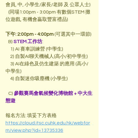
會員, 中, 小學生/家長/老師 及 公眾人士)
   (同場1:00pm - 3:00pm 有數個STEM 攤
位遊戲, 有機會贏取豐富禮品)
下午: 2:00pm - 4:00pm
 (可選其中一環節)
   B) 
STEM 工作坊
:
     1) AI 賽車訓練營 (中學生)
     2) 自製AI聊天機械人(高小/初中學生)
     3) AI在綠色及仿生建築 的應用 (高小/
中學生)
     4) 自製迷你吸塵機 (小學生) 
   C) 
參觀賽馬會氣候變化博物館 + 中大生
態遊
報名方法: 填妥下方表格
https://cloud.itsc.cuhk.edu.hk/webfor
m/view.php?id=13735336