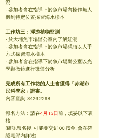
況
- 參加者會在指導下於魚市場內操作無人
機到特定位置採習海水樣本
工作坊三：浮游植物監測
- 於大埔魚市場辦公室內了解紅潮
- 參加者會在指導下於魚市場碼頭以人手
方式採習海水樣本
- 參加者會在指導下於魚市場辦公室以光
學顯微鏡進行微藻分析
完成所有工作坊的人士會獲得「赤潮市
民科學家」證書。
內容查詢: 3426 2298
報名方法：請在
4月15日
前，填妥以下表
格
(確認報名後, 可能要交$100 按金, 會在確
認電郵內詳述)